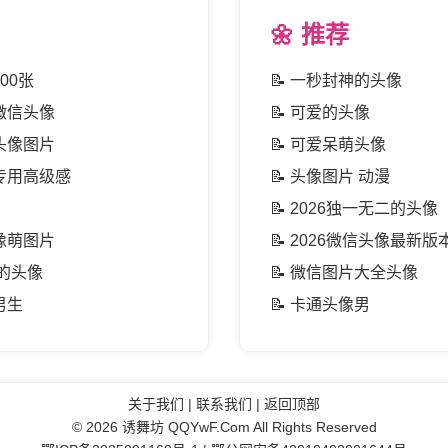
🌼 推荐
00张
📝
一秒封神的头像
微信头像
📝
可爱的头像
头像图片
📝
可爱呆萌头像
专用高级感
📝
头像图片 动漫
📝
2026独一无二的头像
像萌图片
📝
2026微信头像最新版
二的头像
📝
微信图片大全头像
男生
📝
卡通头像男
关于我们
|
联系我们
|
返回顶部
© 2026
诱舞坊
QQYwF.Com All Rights Reserved