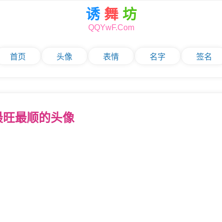
诱
舞
坊
QQYwF.Com
首页
头像
表情
名字
签名
6年最旺最顺的头像