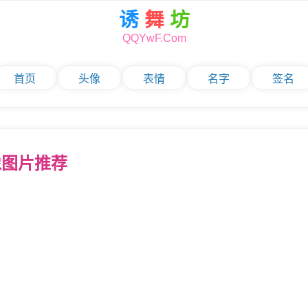
诱
舞
坊
QQYwF.Com
首页
头像
表情
名字
签名
像图片推荐