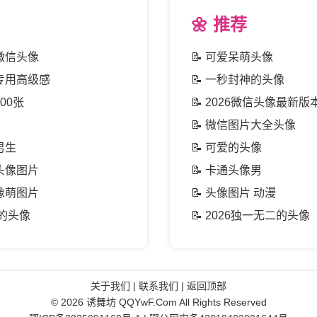
🌼 推荐
微信头像
📝
可爱呆萌头像
专用高级感
📝
一秒封神的头像
00张
📝
2026微信头像最新版
📝
微信图片大全头像
男生
📝
可爱的头像
头像图片
📝
卡通头像男
像萌图片
📝
头像图片 动漫
二的头像
📝
2026独一无二的头像
关于我们
|
联系我们
|
返回顶部
© 2026
诱舞坊
QQYwF.Com All Rights Reserved