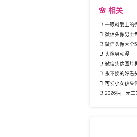
🌸 相关
📑
一眼就爱上的
📑
微信头像男士
📑
微信头像大全5
📑
头像男动漫
📑
微信头像图片
📑
永不换的好看
📑
可爱小女孩头
📑
2026独一无