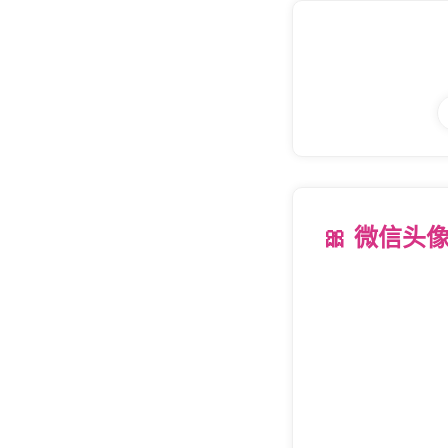
🎀 微信头