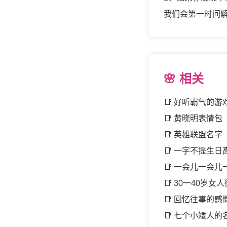
我们会第一时间
🌸 相关
📑
好听霸气的游
📑
黄晓明表情包
📑
英雄联盟名字
📑
一字不提生日
📑
一会儿一会儿
📑
30一40岁女
📑
回忆往事的感
📑
七个小矮人的