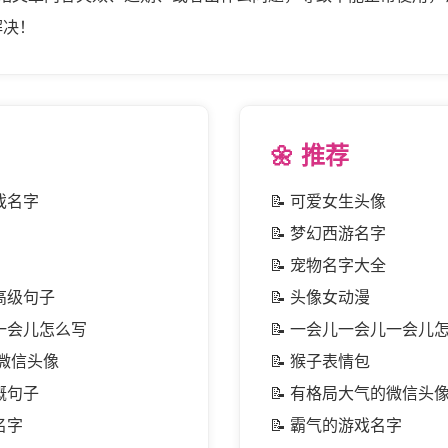
解决！
🌼 推荐
戏名字
📝
可爱女生头像
📝
梦幻西游名字
📝
宠物名字大全
高级句子
📝
头像女动漫
一会儿怎么写
📝
一会儿一会儿一会儿
人微信头像
📝
猴子表情包
慨句子
📝
有格局大气的微信头
名字
📝
霸气的游戏名字