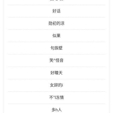
好话
勋初的凉
似果
句族壁
笑^怪音
好瞳天
女辞的i
不°I冻情
多h人