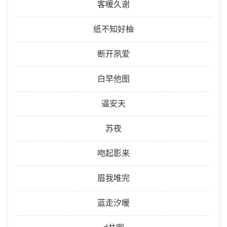
客暖久谢
纸不知好柚
断开夙爱
白早他图
逼安天
苏夜
吻起影来
眉我唯完
蓝走汐暖