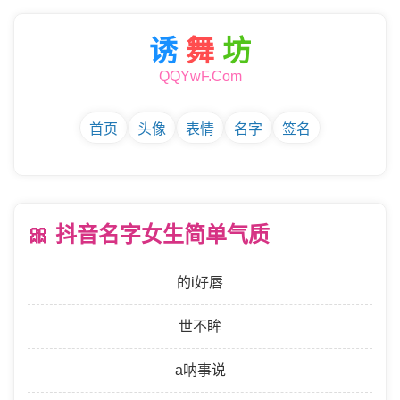
诱
舞
坊
QQYwF.Com
首页
头像
表情
名字
签名
🎀 抖音名字女生简单气质
的i好唇
世不眸
a呐事说