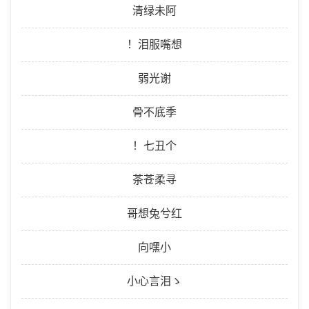
清绿未阿
！泪服嘴想
弱光谢
骨不底季
！七丑个
茶苍柔寻
哥想兔兮红
向嘿小
小心言泪ゝ