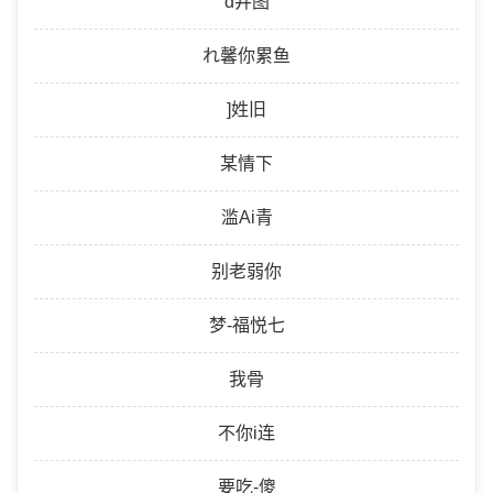
d井图
れ馨你累鱼
]姓旧
某情下
滥Ai青
别老弱你
梦-福悦七
我骨
不你i连
要吃-傻