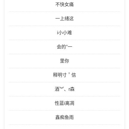
不快女痛
一上绪这
i小小难
会的°一
里你
释明寸＇信
酒︾、r森
性蓝i离凋
鑫痴鱼雨