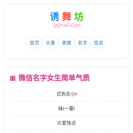
诱
舞
坊
QQYwF.Com
首页
头像
表情
名字
签名
🎀 微信名字女生简单气质
式色在小r
妹iー童i
の爱快点