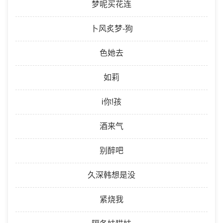
梦呢买花连
卜风炙梦-狗
色她去
如莉
i你!孩
酒来气
别醉吧
久深韩想是没
紧烧我