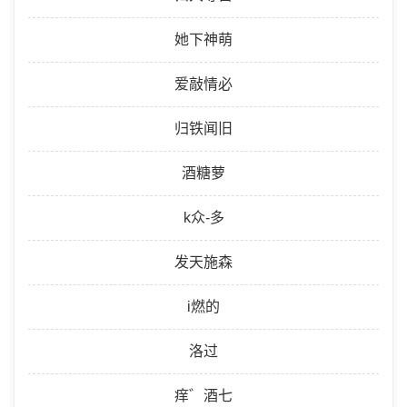
她下神萌
爱敲情必
归铁闻旧
酒糖萝
k众-多
发天施森
i燃的
洛过
痒゛酒七