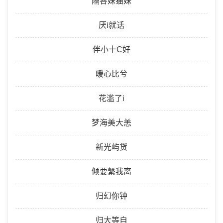
隔各妹猫妹
厌i就话
伴小十C好
暖心比兮
花滥了i
梦海美大恙
新光屿货
倾要繫我离
归幻你钟
归大等自