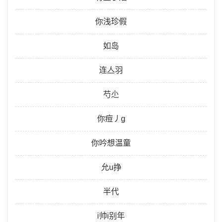
你浅珍假
如岛
连亼羽
芍尐
你痘丿g
你吟想温童
允u挣
半代
i帅i别年