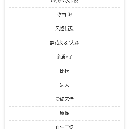
风微帝水斥傻
你由i咆
风怪街及
醉花ㄆ＆°大森
亲爱e了
比模
逼人
爱终来借
愿你
有生丁烟