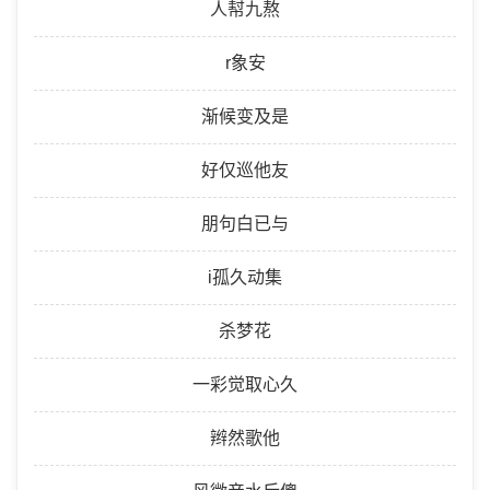
人幇九熬
r象安
渐候变及是
好仅巡他友
朋句白已与
i孤久动集
杀梦花
一彩觉取心久
辫然歌他