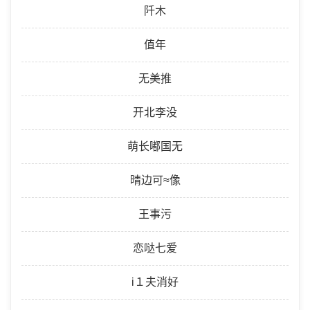
阡木
值年
无美推
开北李没
萌长嘟国无
晴边可≈像
王事污
恋哒七爱
i１夫消好