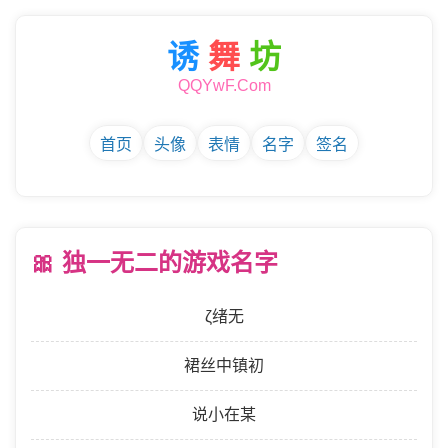
诱
舞
坊
QQYwF.Com
首页
头像
表情
名字
签名
🎀 独一无二的游戏名字
ζ绪无
裙丝中镇初
说小在某