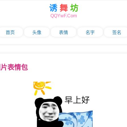
诱
舞
坊
QQYwF.Com
首页
头像
表情
名字
签名
图片表情包